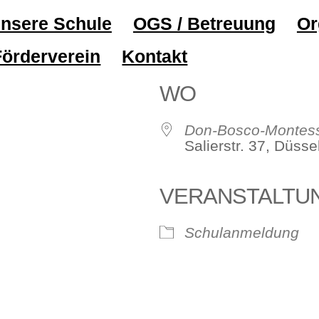
nsere Schule
OGS / Betreuung
Or
Förderverein
Kontakt
WO
Don-Bosco-Montess
Salierstr. 37, Düss
VERANSTALTU
ve
Schulanmeldung