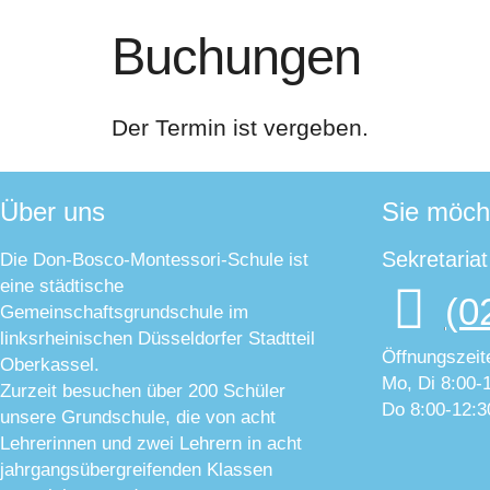
Buchungen
Der Termin ist vergeben.
Über uns
Sie möch
Sekretaria
Die Don-Bosco-Montessori-Schule ist
eine städtische
(0
Gemeinschaftsgrundschule im
linksrheinischen Düsseldorfer Stadtteil
Öffnungszeit
Oberkassel.
Mo, Di 8:00-
Zurzeit besuchen über 200 Schüler
Do 8:00-12:3
unsere Grundschule, die von acht
Lehrerinnen und zwei Lehrern in acht
jahrgangsübergreifenden Klassen