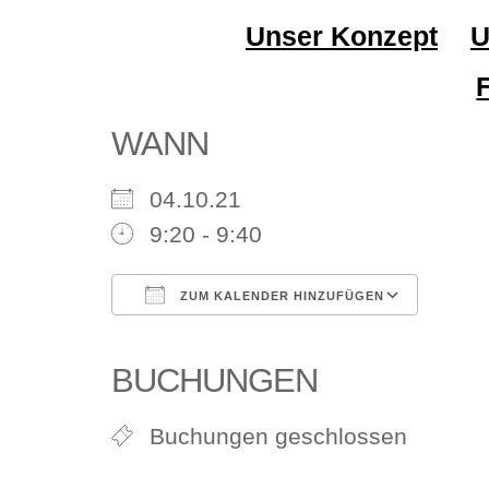
Unser Konzept
U
WANN
04.10.21
9:20 - 9:40
ZUM KALENDER HINZUFÜGEN
ICS herunterladen
Google Kalender
iCalendar
Office 365
Outlook Li
BUCHUNGEN
Buchungen geschlossen