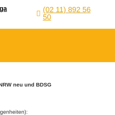
ga
(02 11) 892 56
50
G NRW neu und BDSG
genheiten):