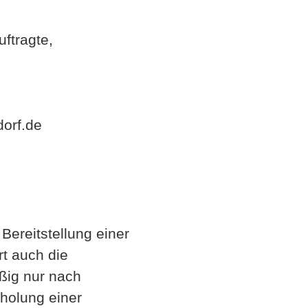
ftragte,
orf.de
Bereitstellung einer
rt auch die
ßig nur nach
nholung einer