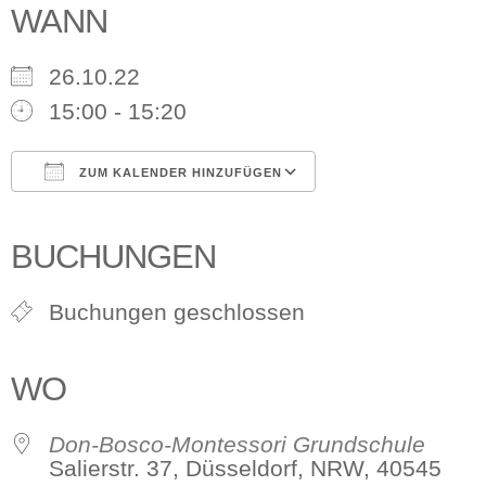
WANN
26.10.22
15:00 - 15:20
ZUM KALENDER HINZUFÜGEN
ICS herunterladen
Google Kalender
iCalendar
Office 365
Outlook Live
BUCHUNGEN
Buchungen geschlossen
WO
Don-Bosco-Montessori Grundschule
Salierstr. 37, Düsseldorf, NRW, 40545