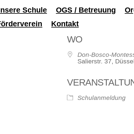
nsere Schule
OGS / Betreuung
Or
Förderverein
Kontakt
WO
Don-Bosco-Montess
Salierstr. 37, Düss
VERANSTALTU
ve
Schulanmeldung