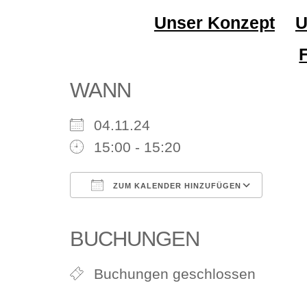
Unser Konzept
U
WANN
04.11.24
15:00 - 15:20
ZUM KALENDER HINZUFÜGEN
ICS herunterladen
Google Kalender
iCalendar
Office 365
Outlook Li
BUCHUNGEN
Buchungen geschlossen