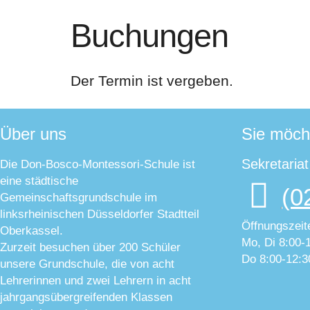
Buchungen
Der Termin ist vergeben.
Über uns
Sie möch
Sekretaria
Die Don-Bosco-Montessori-Schule ist
eine städtische
(0
Gemeinschaftsgrundschule im
linksrheinischen Düsseldorfer Stadtteil
Öffnungszeit
Oberkassel.
Mo, Di 8:00-
Zurzeit besuchen über 200 Schüler
Do 8:00-12:3
unsere Grundschule, die von acht
Lehrerinnen und zwei Lehrern in acht
jahrgangsübergreifenden Klassen