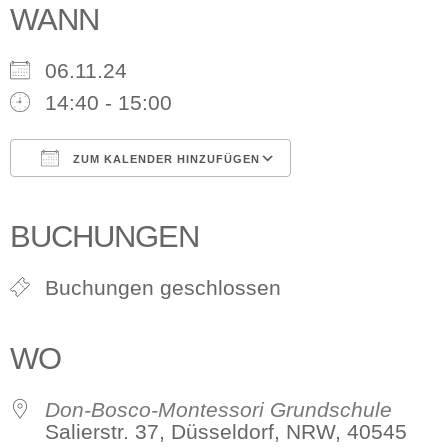
WANN
06.11.24
14:40 - 15:00
ZUM KALENDER HINZUFÜGEN
ICS herunterladen
Google Kalender
iCalendar
Office 365
Outlook Live
BUCHUNGEN
Buchungen geschlossen
WO
Don-Bosco-Montessori Grundschule
Salierstr. 37, Düsseldorf, NRW, 40545