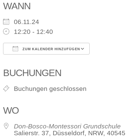
WANN
06.11.24
12:20 - 12:40
ZUM KALENDER HINZUFÜGEN
ICS herunterladen
Google Kalender
iCalendar
Office 365
Outlook Live
BUCHUNGEN
Buchungen geschlossen
WO
Don-Bosco-Montessori Grundschule
Salierstr. 37, Düsseldorf, NRW, 40545