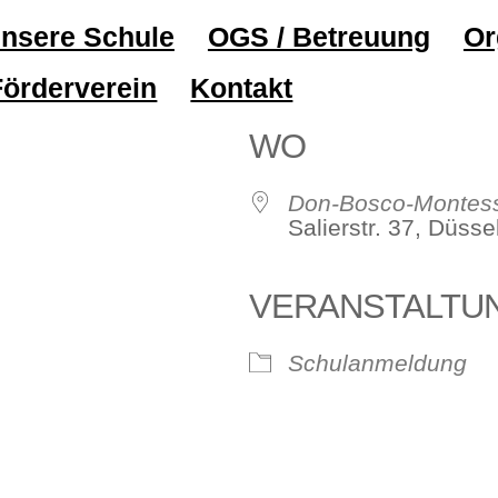
nsere Schule
OGS / Betreuung
Or
Förderverein
Kontakt
WO
Don-Bosco-Montess
Salierstr. 37, Düss
VERANSTALTU
ve
Schulanmeldung