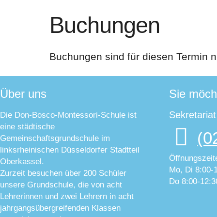
Buchungen
Buchungen sind für diesen Termin n
Über uns
Sie möch
Sekretaria
Die Don-Bosco-Montessori-Schule ist
eine städtische
(0
Gemeinschaftsgrundschule im
linksrheinischen Düsseldorfer Stadtteil
Öffnungszeit
Oberkassel.
Mo, Di 8:00-
Zurzeit besuchen über 200 Schüler
Do 8:00-12:3
unsere Grundschule, die von acht
Lehrerinnen und zwei Lehrern in acht
jahrgangsübergreifenden Klassen