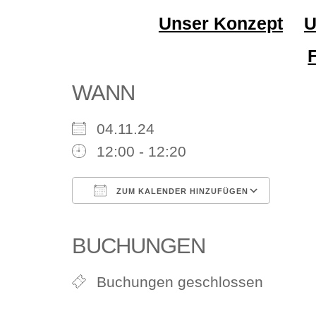
Unser Konzept
U
WANN
04.11.24
12:00 - 12:20
ZUM KALENDER HINZUFÜGEN
ICS herunterladen
Google Kalender
iCalendar
Office 365
Outlook Li
BUCHUNGEN
Buchungen geschlossen