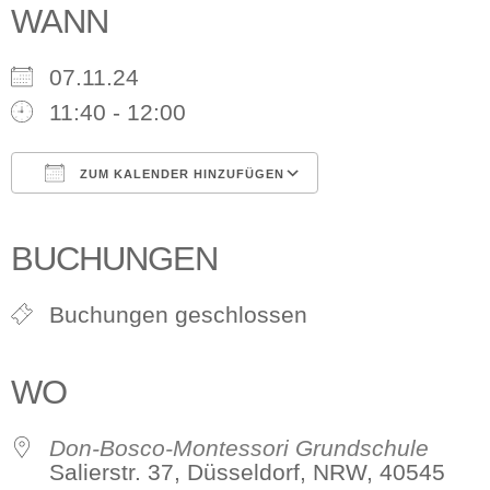
WANN
07.11.24
11:40 - 12:00
ZUM KALENDER HINZUFÜGEN
ICS herunterladen
Google Kalender
iCalendar
Office 365
Outlook Live
BUCHUNGEN
Buchungen geschlossen
WO
Don-Bosco-Montessori Grundschule
Salierstr. 37, Düsseldorf, NRW, 40545