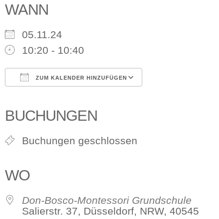
WANN
05.11.24
10:20 - 10:40
ZUM KALENDER HINZUFÜGEN
ICS herunterladen
Google Kalender
iCalendar
Office 365
Outlook Live
BUCHUNGEN
Buchungen geschlossen
WO
Don-Bosco-Montessori Grundschule
Salierstr. 37, Düsseldorf, NRW, 40545