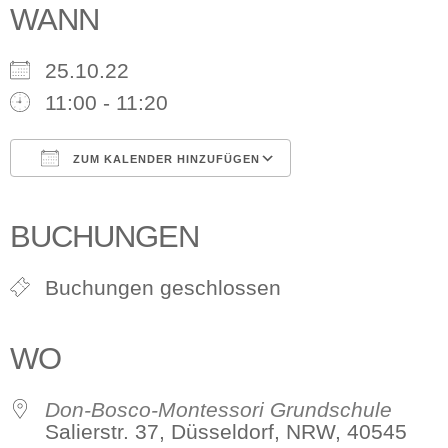
WANN
25.10.22
11:00 - 11:20
ZUM KALENDER HINZUFÜGEN
ICS herunterladen
Google Kalender
iCalendar
Office 365
Outlook Live
BUCHUNGEN
Buchungen geschlossen
WO
Don-Bosco-Montessori Grundschule
Salierstr. 37, Düsseldorf, NRW, 40545