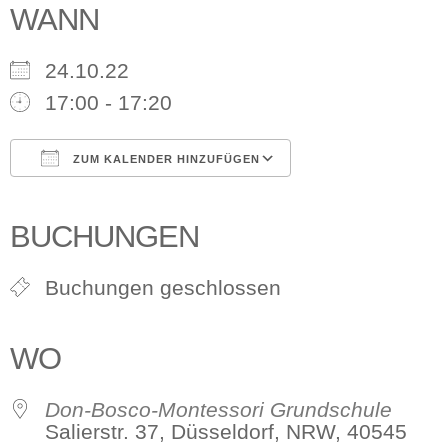
WANN
24.10.22
17:00 - 17:20
ZUM KALENDER HINZUFÜGEN
ICS herunterladen
Google Kalender
iCalendar
Office 365
Outlook Live
BUCHUNGEN
Buchungen geschlossen
WO
Don-Bosco-Montessori Grundschule
Salierstr. 37, Düsseldorf, NRW, 40545