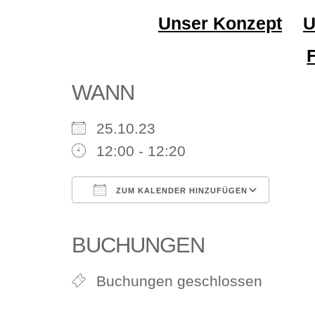
Unser Konzept
U
WANN
25.10.23
12:00 - 12:20
ZUM KALENDER HINZUFÜGEN
ICS herunterladen
Google Kalender
iCalendar
Office 365
Outlook Li
BUCHUNGEN
Buchungen geschlossen