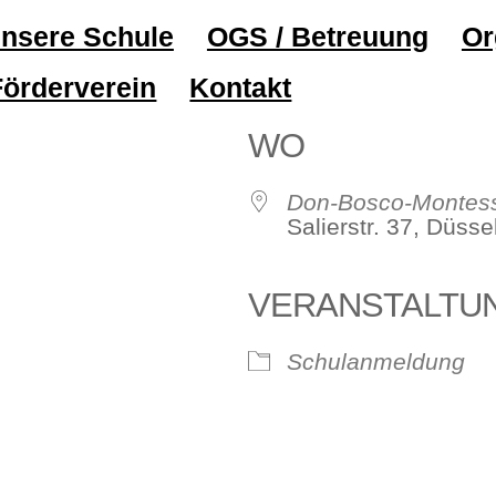
nsere Schule
OGS / Betreuung
Or
Förderverein
Kontakt
WO
Don-Bosco-Montess
Salierstr. 37, Düss
VERANSTALTU
ve
Schulanmeldung