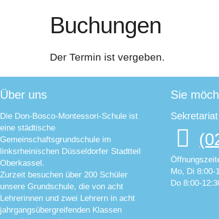
Buchungen
Der Termin ist vergeben.
Über uns
Sie möch
Sekretaria
Die Don-Bosco-Montessori-Schule ist
eine städtische
(0
Gemeinschaftsgrundschule im
linksrheinischen Düsseldorfer Stadtteil
Öffnungszeit
Oberkassel.
Mo, Di 8:00-
Zurzeit besuchen über 200 Schüler
Do 8:00-12:3
unsere Grundschule, die von acht
Lehrerinnen und zwei Lehrern in acht
jahrgangsübergreifenden Klassen