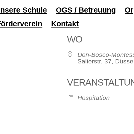
nsere Schule
OGS / Betreuung
Or
Förderverein
Kontakt
WO
Don-Bosco-Montess
Salierstr. 37, Düss
VERANSTALTU
le Kalender
iCalendar
Hospitation