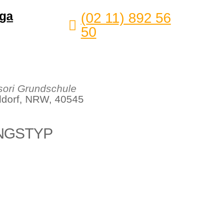
ga
(02 11) 892 56
50
ori Grundschule
eldorf, NRW, 40545
NGSTYP
Office 365
Outlook Live