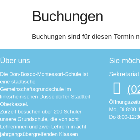
Buchungen
Buchungen sind für diesen Termin n
Über uns
Sie möch
Sekretaria
Die Don-Bosco-Montessori-Schule ist
eine städtische
(0
Gemeinschaftsgrundschule im
linksrheinischen Düsseldorfer Stadtteil
Öffnungszeit
Oberkassel.
Mo, Di 8:00-
Zurzeit besuchen über 200 Schüler
Do 8:00-12:3
unsere Grundschule, die von acht
Lehrerinnen und zwei Lehrern in acht
jahrgangsübergreifenden Klassen