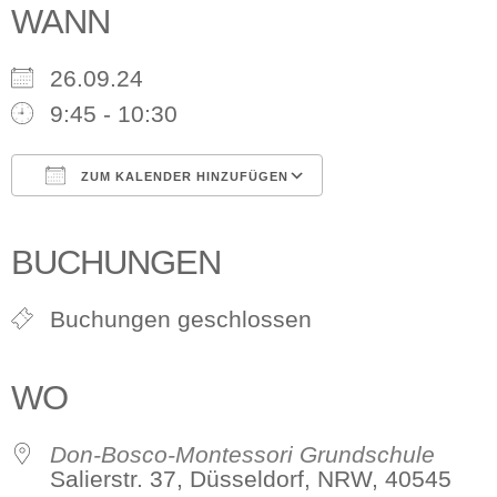
WANN
26.09.24
9:45 - 10:30
ZUM KALENDER HINZUFÜGEN
ICS herunterladen
Google Kalender
iCalendar
Office 365
Outlook Live
BUCHUNGEN
Buchungen geschlossen
WO
Don-Bosco-Montessori Grundschule
Salierstr. 37, Düsseldorf, NRW, 40545