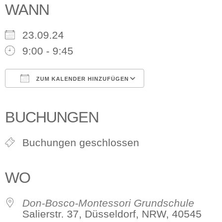
WANN
23.09.24
9:00 - 9:45
ZUM KALENDER HINZUFÜGEN
ICS herunterladen
Google Kalender
iCalendar
Office 365
Outlook Live
BUCHUNGEN
Buchungen geschlossen
WO
Don-Bosco-Montessori Grundschule
Salierstr. 37, Düsseldorf, NRW, 40545