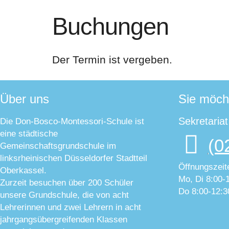
Buchungen
Der Termin ist vergeben.
Über uns
Sie möch
Sekretaria
Die Don-Bosco-Montessori-Schule ist
eine städtische
(0
Gemeinschaftsgrundschule im
linksrheinischen Düsseldorfer Stadtteil
Öffnungszeit
Oberkassel.
Mo, Di 8:00-
Zurzeit besuchen über 200 Schüler
Do 8:00-12:3
unsere Grundschule, die von acht
Lehrerinnen und zwei Lehrern in acht
jahrgangsübergreifenden Klassen