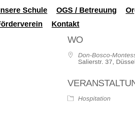
nsere Schule
OGS / Betreuung
Or
Förderverein
Kontakt
WO
Don-Bosco-Montess
Salierstr. 37, Düss
VERANSTALTU
ve
Hospitation