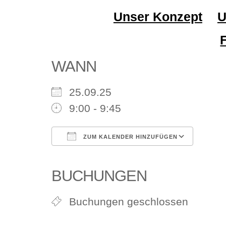
Unser Konzept
U
WANN
25.09.25
9:00 - 9:45
ZUM KALENDER HINZUFÜGEN
ICS herunterladen
Google Kalender
iCalendar
Office 365
Outlook Li
BUCHUNGEN
Buchungen geschlossen