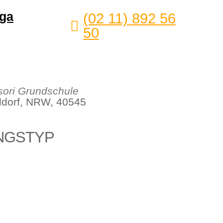
ga
(02 11) 892 56
50
ori Grundschule
eldorf, NRW, 40545
NGSTYP
Office 365
Outlook Live