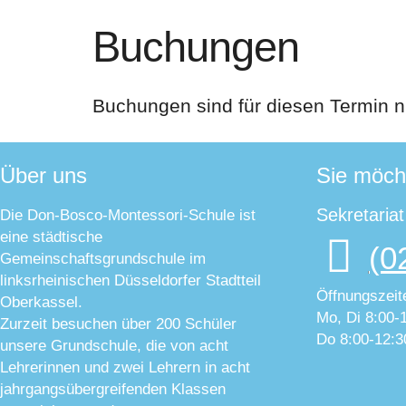
Buchungen
Buchungen sind für diesen Termin n
Über uns
Sie möch
Sekretaria
Die Don-Bosco-Montessori-Schule ist
eine städtische
(0
Gemeinschaftsgrundschule im
linksrheinischen Düsseldorfer Stadtteil
Öffnungszeit
Oberkassel.
Mo, Di 8:00-
Zurzeit besuchen über 200 Schüler
Do 8:00-12:3
unsere Grundschule, die von acht
Lehrerinnen und zwei Lehrern in acht
jahrgangsübergreifenden Klassen