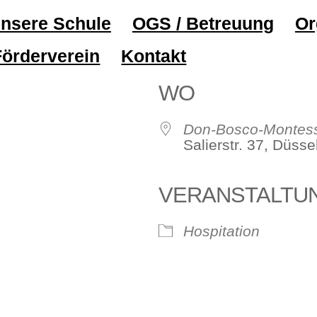
nsere Schule
OGS / Betreuung
Or
Förderverein
Kontakt
WO
Don-Bosco-Montess
Salierstr. 37, Düss
VERANSTALTU
le Kalender
iCalendar
Hospitation