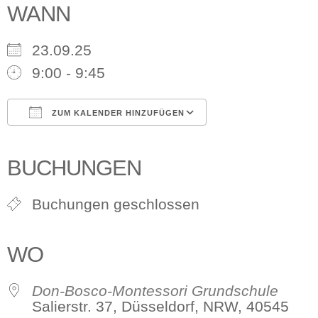
WANN
23.09.25
9:00 - 9:45
ZUM KALENDER HINZUFÜGEN
ICS herunterladen
Google Kalender
iCalendar
Office 365
Outlook Live
BUCHUNGEN
Buchungen geschlossen
WO
Don-Bosco-Montessori Grundschule
Salierstr. 37, Düsseldorf, NRW, 40545