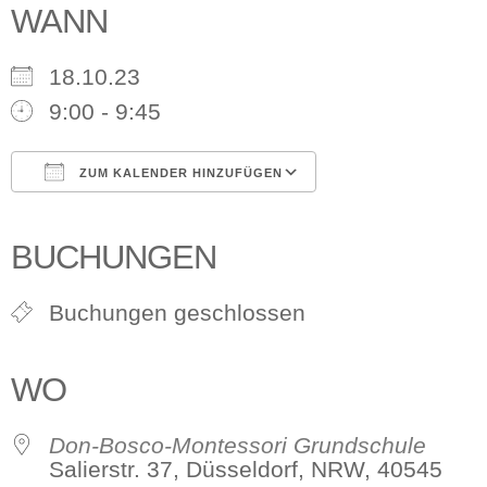
WANN
18.10.23
9:00 - 9:45
ZUM KALENDER HINZUFÜGEN
ICS herunterladen
Google Kalender
iCalendar
Office 365
Outlook Live
BUCHUNGEN
Buchungen geschlossen
WO
Don-Bosco-Montessori Grundschule
Salierstr. 37, Düsseldorf, NRW, 40545