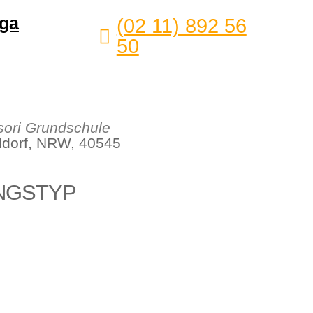
ga
(02 11) 892 56
50
ori Grundschule
eldorf, NRW, 40545
NGSTYP
Office 365
Outlook Live