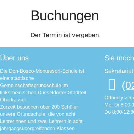
Buchungen
Der Termin ist vergeben.
Über uns
Sie möch
Sekretaria
Die Don-Bosco-Montessori-Schule ist
eine städtische
(0
Gemeinschaftsgrundschule im
linksrheinischen Düsseldorfer Stadtteil
Öffnungszeit
Oberkassel.
Mo, Di 8:00-
Zurzeit besuchen über 200 Schüler
Do 8:00-12:3
unsere Grundschule, die von acht
Lehrerinnen und zwei Lehrern in acht
jahrgangsübergreifenden Klassen