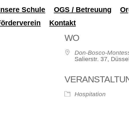
nsere Schule
OGS / Betreuung
Or
Förderverein
Kontakt
WO
Don-Bosco-Montess
Salierstr. 37, Düss
VERANSTALTU
le Kalender
iCalendar
Hospitation