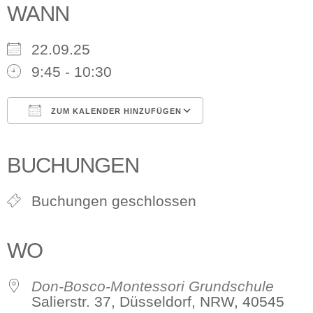
WANN
22.09.25
9:45 - 10:30
ZUM KALENDER HINZUFÜGEN
ICS herunterladen
Google Kalender
iCalendar
Office 365
Outlook Live
BUCHUNGEN
Buchungen geschlossen
WO
Don-Bosco-Montessori Grundschule
Salierstr. 37, Düsseldorf, NRW, 40545