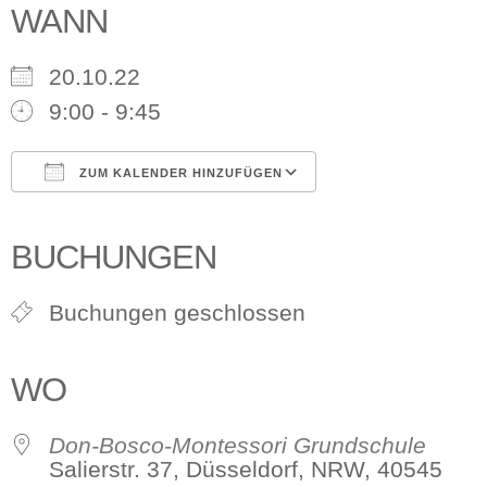
WANN
20.10.22
9:00 - 9:45
ZUM KALENDER HINZUFÜGEN
ICS herunterladen
Google Kalender
iCalendar
Office 365
Outlook Live
BUCHUNGEN
Buchungen geschlossen
WO
Don-Bosco-Montessori Grundschule
Salierstr. 37, Düsseldorf, NRW, 40545