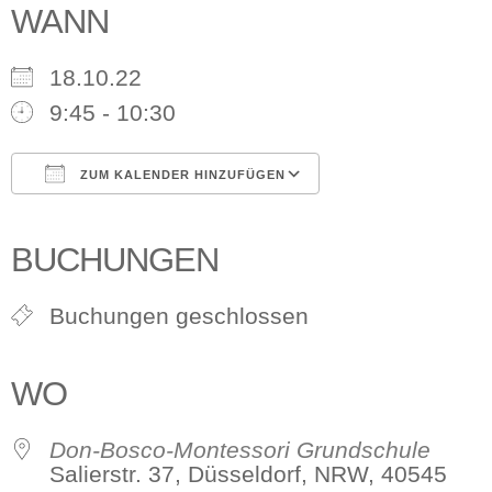
WANN
18.10.22
9:45 - 10:30
ZUM KALENDER HINZUFÜGEN
ICS herunterladen
Google Kalender
iCalendar
Office 365
Outlook Live
BUCHUNGEN
Buchungen geschlossen
WO
Don-Bosco-Montessori Grundschule
Salierstr. 37, Düsseldorf, NRW, 40545