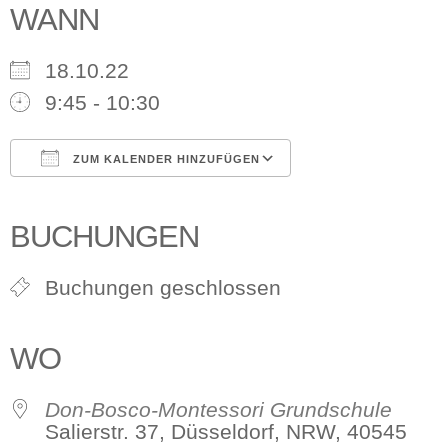
WANN
18.10.22
9:45 - 10:30
ZUM KALENDER HINZUFÜGEN
ICS herunterladen
Google Kalender
iCalendar
Office 365
Outlook Live
BUCHUNGEN
Buchungen geschlossen
WO
Don-Bosco-Montessori Grundschule
Salierstr. 37, Düsseldorf, NRW, 40545